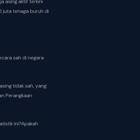
 asing aktif terkini
 juta tenaga buruh di
ecara sah di negara
sing tidak sah, yang
tan Perangkaan
tistik ini?Apakah