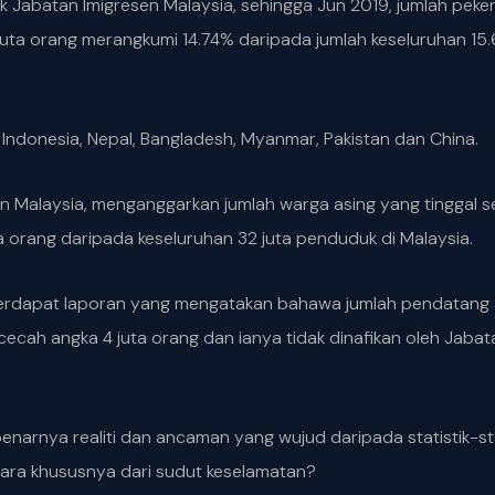
ik Jabatan Imigresen Malaysia, sehingga Jun 2019, jumlah pekerja
juta orang merangkumi 14.74% daripada jumlah keseluruhan 15.6
ri Indonesia, Nepal, Bangladesh, Myanmar, Pakistan dan China.
n Malaysia, menganggarkan jumlah warga asing yang tinggal s
juta orang daripada keseluruhan 32 juta penduduk di Malaysia.
terdapat laporan yang mengatakan bahawa jumlah pendatang a
cecah angka 4 juta orang dan ianya tidak dinafikan oleh Jaba
narnya realiti dan ancaman yang wujud daripada statistik-sta
ara khususnya dari sudut keselamatan?