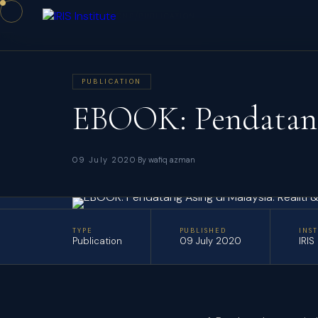
/
/
HOME
PUBLICATIONS
PUBLICATION
PUBLICATION
EBOOK: Pendatang
·
09 July 2020
By wafiq azman
TYPE
PUBLISHED
INS
Publication
09 July 2020
IRIS