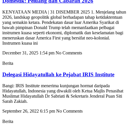
Domestik: Peluang dan Cabaran 2026
KENYATAAN MEDIA | 31 DISEMBER 2025 1. Menjelang tahun
2026, landskap geopolitik global berhadapan tahap ketidaktentuan
yang semakin ketara. Pendekatan dasar luar Amerika Syarikat di
bawah pimpinan Donald Trump telah memanfaatkan pelbagai
instrumen kuasa seperti ekonomi, diplomatik dan keselamatan bagi
meneruskan dasar America First yang bersifat neo-kolonial.
Instrumen kuasa ini
December 31, 2025
1:54 pm
No Comments
Berita
Delegasi Hidayatullah ke Pejabat IRIS Institute
Bangi: IRIS Institute menerima kunjungan hormat daripada
Hidayatullah, Indonesia yang diwakili oleh Ketua Majlis Penasihat
Muslimat Hidayatullah Dr Sabriati & Sekretaris Jenderal Puan Siti
Sarah Zakiah.
September 26, 2022
6:15 pm
No Comments
Berita