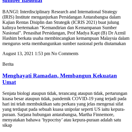
sumber nasional
BANGI: Interdisciplinary Research and International Strategy
(IRIS) Institute menganjurkan Persidangan Antarabangsa dalam
Kajian Rentas Disiplin dan Strategik (ICRIS 2021) buat julung
kalinya bertemakan “Kemandirian dan Kemampanan Sumber
Nasional”. Penasihat Persidangan, Prof Madya Kapt (B) Dr Azmil
Hashim berkata usaha membincangkan kemampuan Malaysia dalam
mengurus serta membangunkan sumber nasional perlu diutamakan
August 13, 2021
1:53 pm
No Comments
Berita
Menghayati Ramadan, Membangun Kekuatan
Umat
Senjata biologi ataupun tidak, terancang ataupun tidak, pertarungan
kuasa besar ataupun tidak, pandemik COVID-19 yang terjadi pada
hari ini telah membuktikan satu perkara yang jelas mengenai sifat
yang terdapat pada sebuah kuasa unipolar seperti US iaitu kepura-
puraan. Sarjana hubungan antarabangsa, Martha Finnemore,
menyatakan bahawa ‘hypocrisy’ atau kepura-puraan adalah satu
sikap