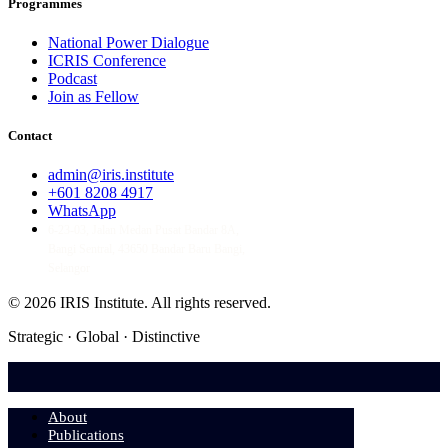
Programmes
National Power Dialogue
ICRIS Conference
Podcast
Join as Fellow
Contact
admin@iris.institute
+601 8208 4917
WhatsApp
6-23-03, Jalan Medan Pusat Bandar 8A,
Bangi Sentral, 43650 Bandar Baru Bangi,
Selangor
© 2026 IRIS Institute.
All rights reserved.
Strategic · Global · Distinctive
About
Publications