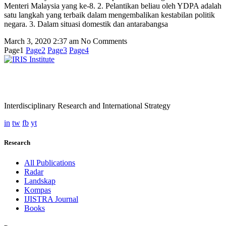
Menteri Malaysia yang ke-8. 2. Pelantikan beliau oleh YDPA adalah
satu langkah yang terbaik dalam mengembalikan kestabilan politik
negara. 3. Dalam situasi domestik dan antarabangsa
March 3, 2020
2:37 am
No Comments
Page
1
Page
2
Page
3
Page
4
Interdisciplinary Research and International Strategy
in
tw
fb
yt
Research
All Publications
Radar
Landskap
Kompas
IJISTRA Journal
Books