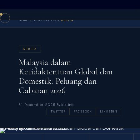
/
/
HOME
PUBLICATIONS
BERITA
BERITA
Malaysia dalam
Ketidaktentuan Global dan
Domestik: Peluang dan
Cabaran 2026
·
31 December 2025
By iris_info
TWITTER
FACEBOOK
LINKEDIN