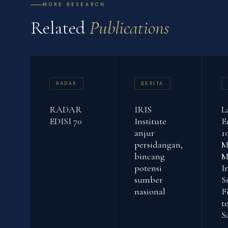
MORE RESEARCH
Related
Publications
RADAR
BERITA
RADAR
IRIS
L
EDISI 70
Institute
E
anjur
1
persidangan,
M
bincang
M
potensi
I
sumber
S
nasional
F
t
S