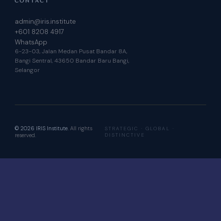
CONTACT
admin@iris.institute
+601 8208 4917
WhatsApp
6-23-03, Jalan Medan Pusat Bandar 8A,
Bangi Sentral, 43650 Bandar Baru Bangi,
Selangor
© 2026 IRIS Institute.
All rights
STRATEGIC · GLOBAL ·
reserved.
DISTINCTIVE