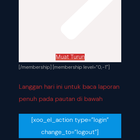
Muat Turun
[/membership] [membership level=”0,-1″]
Langgan hari ini untuk baca laporan
penuh pada pautan di bawah
[xoo_el_action type=”login”
change_to=”logout”]