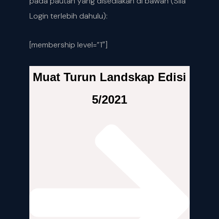
pada pautan yang disediakan di bawah (Sila
Login terlebih dahulu):
[membership level=”1″]
Muat Turun Landskap Edisi
5/2021