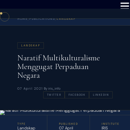
/
/
HOME
PUBLICATIONS
LANDSKAP
LANDSKAP
Naratif Multikulturalisme
Menggugat Perpaduan
Negara
·
07 April 2021
By iris_info
TWITTER
FACEBOOK
LINKEDIN
TYPE
PUBLISHED
INSTITUTE
Landskap
07 April
IRIS