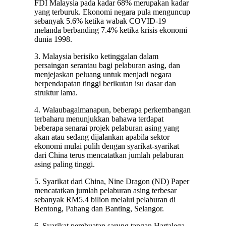
FDI Malaysia pada kadar 68% merupakan kadar
yang terburuk. Ekonomi negara pula menguncup
sebanyak 5.6% ketika wabak COVID-19
melanda berbanding 7.4% ketika krisis ekonomi
dunia 1998.
3. Malaysia berisiko ketinggalan dalam
persaingan serantau bagi pelaburan asing, dan
menjejaskan peluang untuk menjadi negara
berpendapatan tinggi berikutan isu dasar dan
struktur lama.
4. Walaubagaimanapun, beberapa perkembangan
terbaharu menunjukkan bahawa terdapat
beberapa senarai projek pelaburan asing yang
akan atau sedang dijalankan apabila sektor
ekonomi mulai pulih dengan syarikat-syarikat
dari China terus mencatatkan jumlah pelaburan
asing paling tinggi.
5. Syarikat dari China, Nine Dragon (ND) Paper
mencatatkan jumlah pelaburan asing terbesar
sebanyak RM5.4 bilion melalui pelaburan di
Bentong, Pahang dan Banting, Selangor.
6. Syarikat pembuatan sarung tangan Hartalega