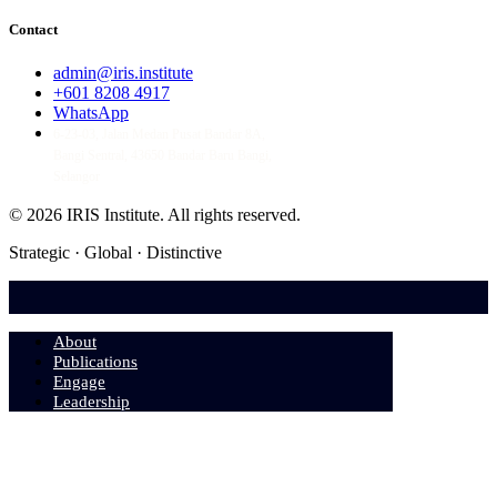
Contact
admin@iris.institute
+601 8208 4917
WhatsApp
6-23-03, Jalan Medan Pusat Bandar 8A,
Bangi Sentral, 43650 Bandar Baru Bangi,
Selangor
© 2026 IRIS Institute.
All rights reserved.
Strategic · Global · Distinctive
About
Publications
Engage
Leadership