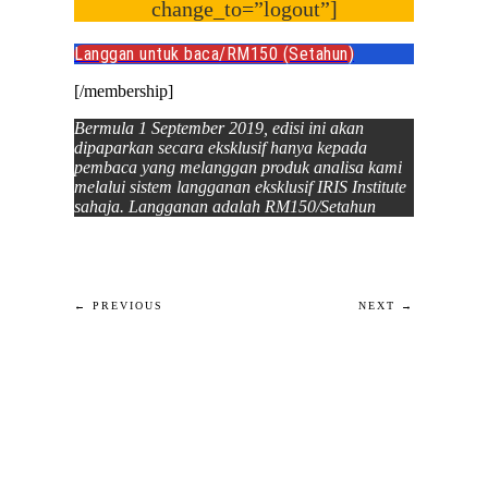
change_to=”logout”]
Langgan untuk baca/RM150 (Setahun)
[/membership]
Bermula 1 September 2019, edisi ini akan
dipaparkan secara eksklusif hanya kepada
pembaca yang melanggan produk analisa kami
melalui sistem langganan eksklusif IRIS Institute
sahaja.
Langganan adalah RM150/Setahun
← PREVIOUS
NEXT →