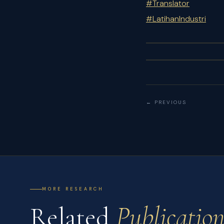
#
Translator
#
LatihanIndustri
← PREVIOUS
MORE RESEARCH
Related
Publication