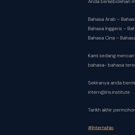
Anda berkebolehan m
Bahasa Arab – Bahas
Bahasa Inggeris – Ba
Bahasa Cina – Bahas
Kami sedang mencari i
bahasa- bahasa ters
Sekiranya anda bermi
intern@iris.institute
Tarikh akhir permoho
#
Internship