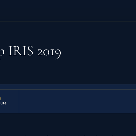
p IRIS 2019
E
tute