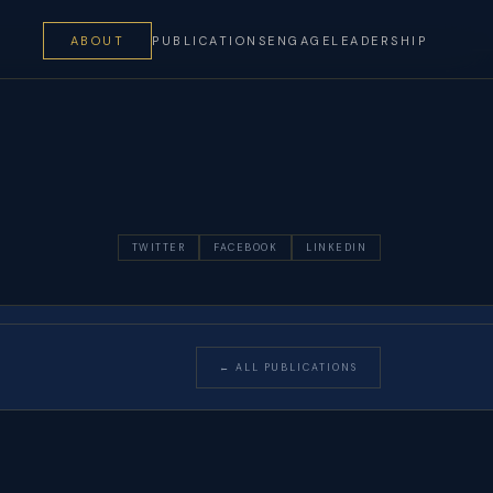
ABOUT
PUBLICATIONS
ENGAGE
LEADERSHIP
TWITTER
FACEBOOK
LINKEDIN
← ALL PUBLICATIONS