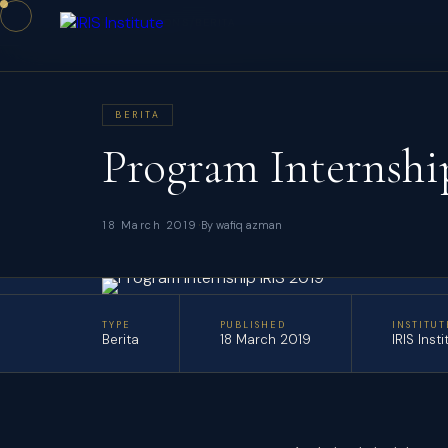
/
/
HOME
PUBLICATIONS
BERITA
BERITA
Program Internshi
·
18 March 2019
By wafiq azman
TYPE
PUBLISHED
INSTITUT
Berita
18 March 2019
IRIS Insti