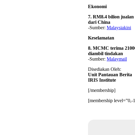
Ekonomi
7. RM8.4 bilion juala
dari China
-Sumber:
Malaysiakini
Keselamatan
8. MCMC terima 21000
diambil tindakan
-Sumber:
Malaymail
Disediakan Oleh:
Unit Pantauan Berita
IRIS Institute
[/membership]
[membership level=”0,-1