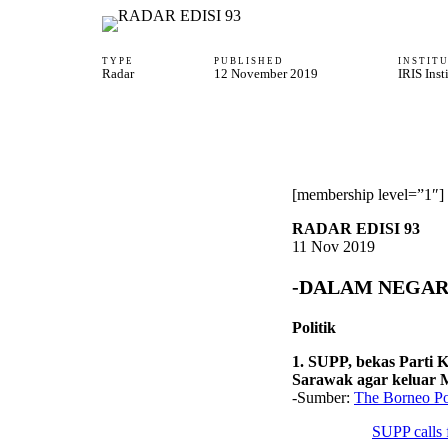
TYPE
PUBLISHED
INSTIT
Radar
12 November 2019
IRIS Inst
[membership level=”1″]
RADAR EDISI 93
11 Nov 2019
-DALAM NEGAR
Politik
1. SUPP, bekas Parti 
Sarawak agar keluar 
-Sumber:
The Borneo Po
SUPP calls 