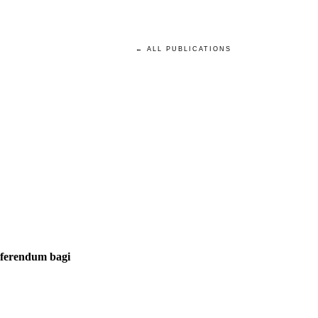
← ALL PUBLICATIONS
eferendum bagi