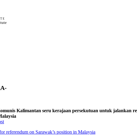
UTE
itute
A-
Komunis Kalimantan seru kerajaan persekutuan untuk jalankan r
Malaysia
st
for referendum on Sarawak’s position in Malaysia