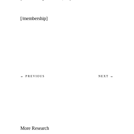
[/membership]
instaup apk
gbwhatsapp apk
← PREVIOUS
NEXT →
More Research