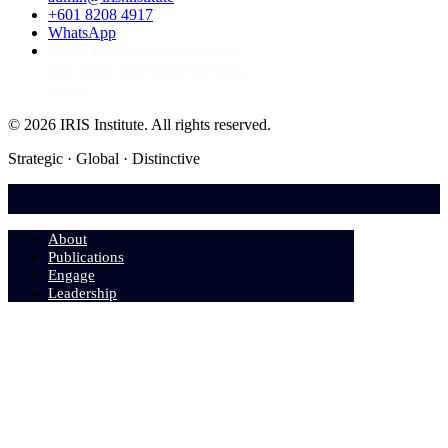
+601 8208 4917
WhatsApp
6-23-03, Jalan Medan Pusat Bandar 8A,
Bangi Sentral, 43650 Bandar Baru Bangi,
Selangor
© 2026 IRIS Institute.
All rights reserved.
Strategic · Global · Distinctive
About
Publications
Engage
Leadership