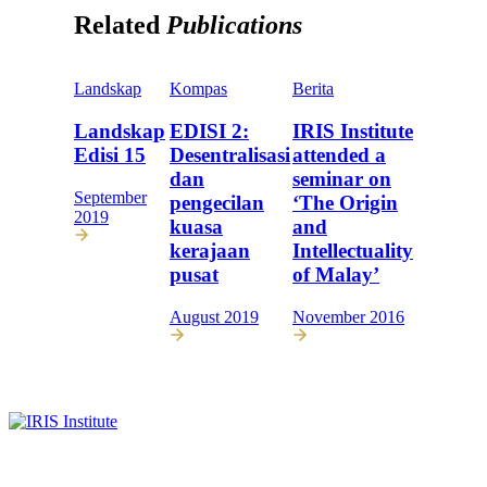
Related
Publications
Landskap
Kompas
Berita
Landskap
EDISI 2:
IRIS Institute
Edisi 15
Desentralisasi
attended a
dan
seminar on
September
pengecilan
‘The Origin
2019
kuasa
and
kerajaan
Intellectuality
pusat
of Malay’
August 2019
November 2016