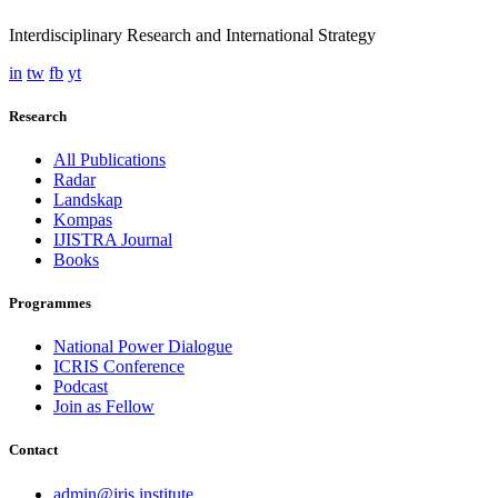
Interdisciplinary Research and International Strategy
in
tw
fb
yt
Research
All Publications
Radar
Landskap
Kompas
IJISTRA Journal
Books
Programmes
National Power Dialogue
ICRIS Conference
Podcast
Join as Fellow
Contact
admin@iris.institute