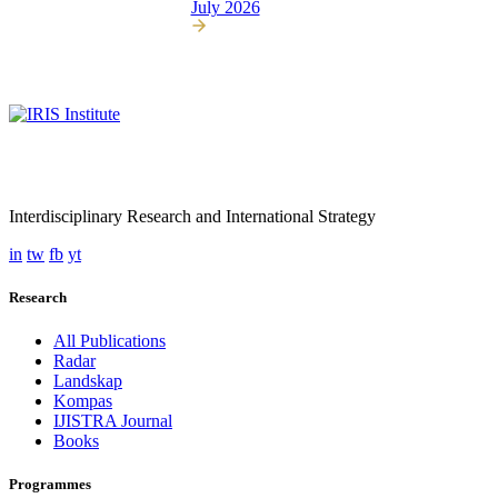
July 2026
Interdisciplinary Research and International Strategy
in
tw
fb
yt
Research
All Publications
Radar
Landskap
Kompas
IJISTRA Journal
Books
Programmes