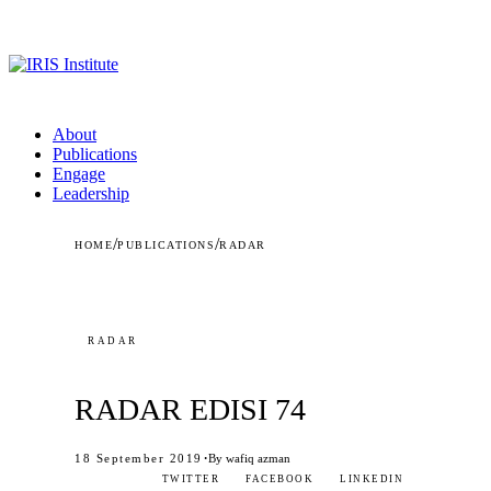
About
Publications
Engage
Leadership
/
/
HOME
PUBLICATIONS
RADAR
RADAR
RADAR EDISI 74
·
18 September 2019
By wafiq azman
TWITTER
FACEBOOK
LINKEDIN