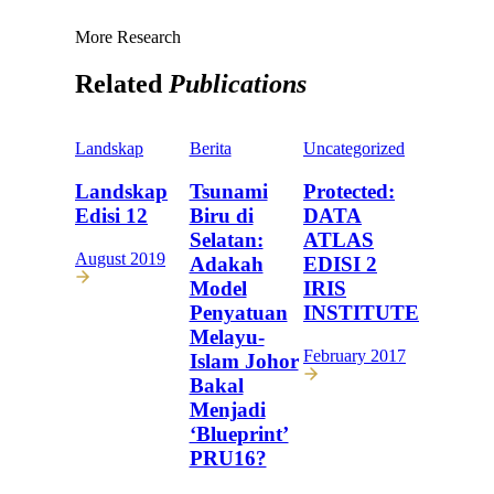
More Research
Related
Publications
Landskap
Berita
Uncategorized
Landskap
Tsunami
Protected:
Edisi 12
Biru di
DATA
Selatan:
ATLAS
August 2019
Adakah
EDISI 2
Model
IRIS
Penyatuan
INSTITUTE
Melayu-
February 2017
Islam Johor
Bakal
Menjadi
‘Blueprint’
PRU16?