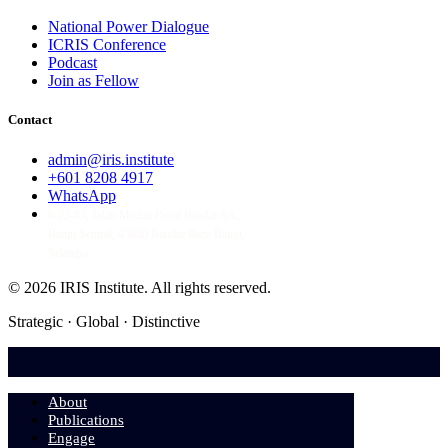
National Power Dialogue
ICRIS Conference
Podcast
Join as Fellow
Contact
admin@iris.institute
+601 8208 4917
WhatsApp
6-23-03, Jalan Medan Pusat Bandar 8A,
Bangi Sentral, 43650 Bandar Baru Bangi,
Selangor
© 2026 IRIS Institute.
All rights reserved.
Strategic · Global · Distinctive
About
Publications
Engage