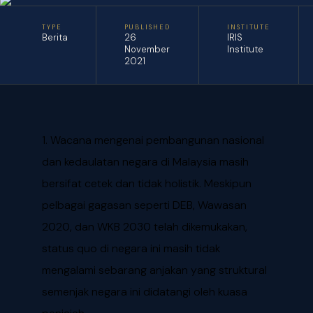
TYPE
PUBLISHED
INSTITUTE
Berita
26
IRIS
November
Institute
2021
1. Wacana mengenai pembangunan nasional
dan kedaulatan negara di Malaysia masih
bersifat cetek dan tidak holistik. Meskipun
pelbagai gagasan seperti DEB, Wawasan
2020, dan WKB 2030 telah dikemukakan,
status quo di negara ini masih tidak
mengalami sebarang anjakan yang struktural
semenjak negara ini didatangi oleh kuasa