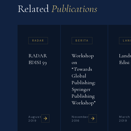
Related
Publications
RADAR
BERITA
LAN
RADAR
Workshop
Land
EDISI 59
on
Edisi 
“Towards
Global
Publishing:
Springer
Publishing
Workshop”
August
November
March
2019
2016
2019