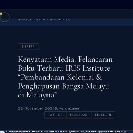
/
/
HOME
PUBLICATIONS
BERITA
BERITA
Kenyataan Media: Pelancaran
Buku Terbaru IRIS Institute
“Pembandaran Kolonial &
Penghapusan Bangsa Melayu
di Malaysia”
·
26 November 2021
By wafiq azman
TWITTER
FACEBOOK
LINKEDIN