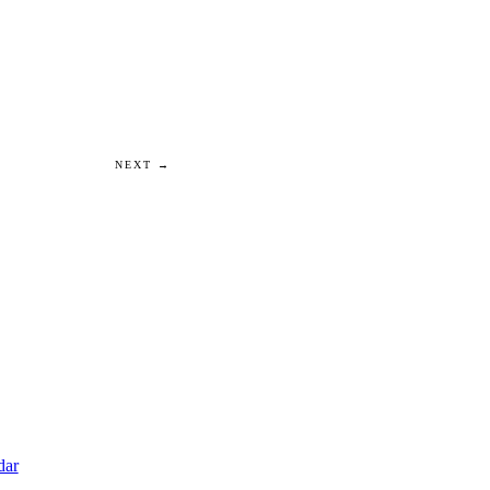
NEXT →
dar