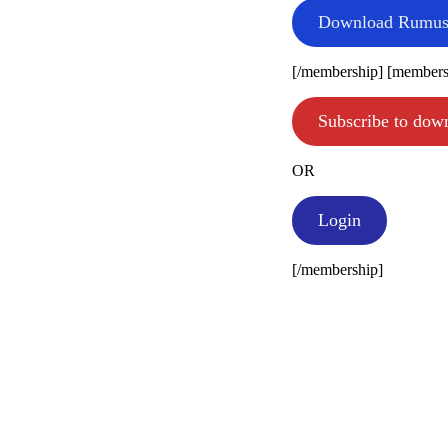
Download Rumus
[/membership] [membersh
Subscribe to dow
OR
Login
[/membership]