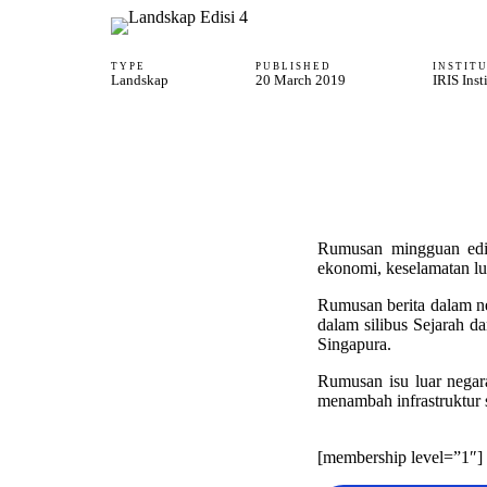
TYPE
PUBLISHED
INSTIT
Landskap
20 March 2019
IRIS Inst
Rumusan mingguan edis
ekonomi, keselamatan lu
Rumusan berita dalam ne
dalam silibus Sejarah 
Singapura.
Rumusan isu luar negar
menambah infrastruktur s
[membership level=”1″]