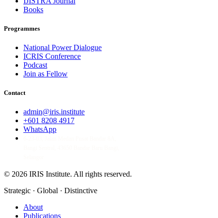
IJISTRA Journal
Books
Programmes
National Power Dialogue
ICRIS Conference
Podcast
Join as Fellow
Contact
admin@iris.institute
+601 8208 4917
WhatsApp
6-23-03, Jalan Medan Pusat Bandar 8A,
Bangi Sentral, 43650 Bandar Baru Bangi,
Selangor
© 2026 IRIS Institute.
All rights reserved.
Strategic · Global · Distinctive
About
Publications