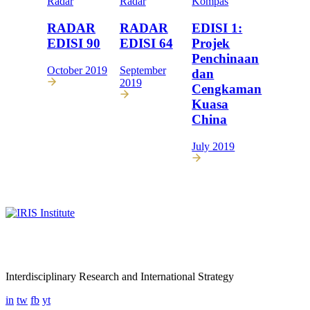
Radar
Radar
Kompas
RADAR
RADAR
EDISI 1:
EDISI 90
EDISI 64
Projek
Penchinaan
October 2019
September
dan
2019
Cengkaman
Kuasa
China
July 2019
Interdisciplinary Research and International Strategy
in
tw
fb
yt