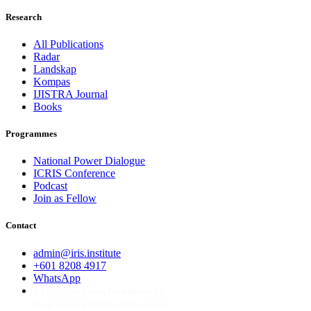
Research
All Publications
Radar
Landskap
Kompas
IJISTRA Journal
Books
Programmes
National Power Dialogue
ICRIS Conference
Podcast
Join as Fellow
Contact
admin@iris.institute
+601 8208 4917
WhatsApp
6-23-03, Jalan Medan Pusat Bandar 8A,
Bangi Sentral, 43650 Bandar Baru Bangi,