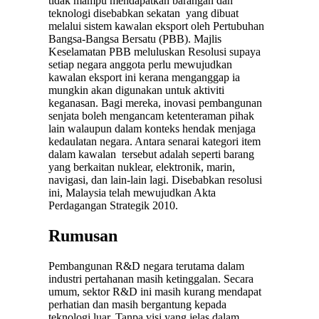
tidak mampu mendapatkan barangan dan
teknologi disebabkan sekatan yang dibuat
melalui sistem kawalan eksport oleh Pertubuhan
Bangsa-Bangsa Bersatu (PBB). Majlis
Keselamatan PBB meluluskan Resolusi supaya
setiap negara anggota perlu mewujudkan
kawalan eksport ini kerana menganggap ia
mungkin akan digunakan untuk aktiviti
keganasan. Bagi mereka, inovasi pembangunan
senjata boleh mengancam ketenteraman pihak
lain walaupun dalam konteks hendak menjaga
kedaulatan negara. Antara senarai kategori item
dalam kawalan tersebut adalah seperti barang
yang berkaitan nuklear, elektronik, marin,
navigasi, dan lain-lain lagi. Disebabkan resolusi
ini, Malaysia telah mewujudkan Akta
Perdagangan Strategik 2010.
Rumusan
Pembangunan R&D negara terutama dalam
industri pertahanan masih ketinggalan. Secara
umum, sektor R&D ini masih kurang mendapat
perhatian dan masih bergantung kepada
teknologi luar. Tanpa visi yang jelas dalam