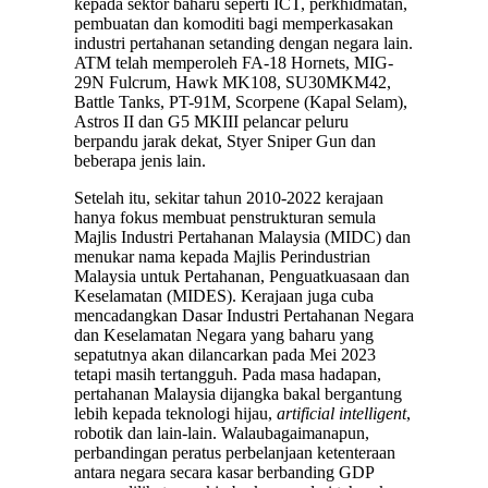
kepada sektor baharu seperti ICT, perkhidmatan,
pembuatan dan komoditi bagi memperkasakan
industri pertahanan setanding dengan negara lain.
ATM telah memperoleh FA-18 Hornets, MIG-
29N Fulcrum, Hawk MK108, SU30MKM42,
Battle Tanks, PT-91M, Scorpene (Kapal Selam),
Astros II dan G5 MKIII pelancar peluru
berpandu jarak dekat, Styer Sniper Gun dan
beberapa jenis lain.
Setelah itu, sekitar tahun 2010-2022 kerajaan
hanya fokus membuat penstrukturan semula
Majlis Industri Pertahanan Malaysia (MIDC) dan
menukar nama kepada Majlis Perindustrian
Malaysia untuk Pertahanan, Penguatkuasaan dan
Keselamatan (MIDES). Kerajaan juga cuba
mencadangkan Dasar Industri Pertahanan Negara
dan Keselamatan Negara yang baharu yang
sepatutnya akan dilancarkan pada Mei 2023
tetapi masih tertangguh. Pada masa hadapan,
pertahanan Malaysia dijangka bakal bergantung
lebih kepada teknologi hijau,
artificial
intelligent
,
robotik dan lain-lain. Walaubagaimanapun,
perbandingan peratus perbelanjaan ketenteraan
antara negara secara kasar berbanding GDP