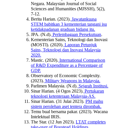
Negara. Malaysian Journal of Social
Sciences and Humanities (MJSSH), 5(2),
7-12.
Berita Harian. (2023).
Jawatankuasa
STEM babitkan 3 kementerian tangani isu
ketidakpadanan graduan bidang itu.
JPA. (N.d).
Perlembagaan Persekutuan
.
Kementerian Sains, Teknologi dan Inovasi
(MOSTI). (2020).
Laporan Petunjuk
Sains, Teknologi dan Inovasi Malaysia
2020.
Mastic. (2020).
International Comparison
of R&D Expenditure as a Percentage of
GDP.
Observatory of Economic Complexity.
(2023).
Military Weapons in Malaysia.
Parlimen Malaysia. (N.d).
Sejarah Institusi.
Sinar Harian. (4 Ogos 2023).
Pertukaran
teknologi ketenteraan Malaysia-AS.
Sinar Harian. (31 Julai 2023).
PM mahu
sistem perolehan aset tentera dirombak.
Temu bual bersama pakar. (2023). Wacana
Intelektual IRIS.
The Star. (12 Jun 2023).
LTAT completes
take-over of Boustead Holdings
.