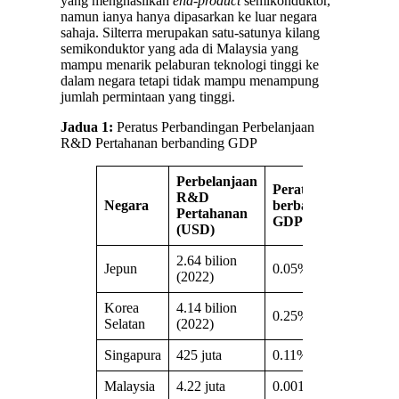
yang menghasilkan
end-product
semikonduktor,
namun ianya hanya dipasarkan ke luar negara
sahaja. Silterra merupakan satu-satunya kilang
semikonduktor yang ada di Malaysia yang
mampu menarik pelaburan teknologi tinggi ke
dalam negara tetapi tidak mampu menampung
jumlah permintaan yang tinggi.
Jadua 1:
Peratus Perbandingan Perbelanjaan
R&D Pertahanan berbanding GDP
Perbelanjaan
Peratus
R&D
Negara
berbanding
Pertahanan
GDP
(USD)
2.64 bilion
Jepun
0.05%
(2022)
Korea
4.14 bilion
0.25%
Selatan
(2022)
Singapura
425 juta
0.11%
Malaysia
4.22 juta
0.001%