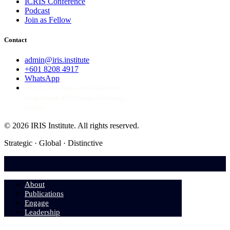
ICRIS Conference
Podcast
Join as Fellow
Contact
admin@iris.institute
+601 8208 4917
WhatsApp
6-23-03, Jalan Medan Pusat Bandar 8A,
Bangi Sentral, 43650 Bandar Baru Bangi,
Selangor
© 2026 IRIS Institute.
All rights reserved.
Strategic · Global · Distinctive
About
Publications
Engage
Leadership