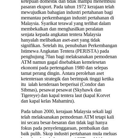
ketepuan domestik dan tidak mampu menembusi
pasaran eksport. Pada tahun 1972 kerajaan telah
mewujudkan bahagian industri pertahanan bagi
memantau perkembangan industri pertahanan di
Malaysia. Syarikat terawal yang terlibat dalam
membekalkan dan menghasilkan peralatan
senjata kepada angkatan tentera Malaysia
hanyalah melibatkan aset-aset yang tidak
signifikan. Setelah itu, penubuhan Perkembangan
Istimewa Angkatan Tentera (PERISTA) pada
penghujung 70an bagi melaksanakan pemodenan
ATM namun gagal disebabkan kemelesetan
ekonomi pada pertengahan 1980 dan selepas
tamat perang dingin. Antara perolehan aset
ketenteraan strategik dan berimpak tinggi ketika
itu ialah kenderaan berperisai (Condor dan
Sibmas), pesawat pesawat (Skyhawk dan
Tigereye) dan kapal tentera laut (kapal Korvet
dan kapal kelas Mahamiru).
Pada tahun 2000, kerajaan Malaysia sekali lagi
telah melaksanakan pemodenan ATM tetapi kali
ini secara besar-besaran dan tidak lagi hanya
fokus pada penyelenggaraan, pembaikan dan
baik pulih. Skop industri pertahanan mula meluas