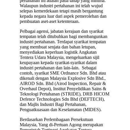
pertahanan ini adalah pada tahap yang minima.
Walaupun industri pertahanan ini telah wujud
selepas kemerdekaan tetapi masih bergantung
kepada negara luar dari aspek pemerolehan dan
pembuatan aset-aset ketenteraan.
Pelbagai agensi, jabatan kerajaan dan syarikat
tempatan telah ditubuhkan bagi membangunkan
industri pertahanan. Terdapat syarikat tempatan
yang membuat senjata dan bahan letupan,
menyediakan keperluan logistik Angkatan
Tentera Udara Malaysia, mengeluarkan sijil
keupayaan kepada syarikat-syarikat dalam
industri pertahanan dan lain-lain. Sebagai
contoh, syarikat SME Ordnance Sdn. Bhd atau
dikenali dengan Malaysia Explosive Sdn Bhd.,
AIROD Sdn. Bhd (Airod Inspection, Repair &
Overhaul Depot), Institut Penyelidikan Sains &
Teknologi Pertahanan (STRIDE), DRB HICOM
Defence Technologies Sdn Bhd (DEFTECH),
dan Majlis Industri Bagi Pertahanan,
Penguatkuasaan dan Keselamatan (MIDES).
Berdasarkan Perlembagaan Persekutuan
Malaysia, Yang di-Pertuan Agong merupakan
Pemerintah Tertinggi Angkatan Tentera