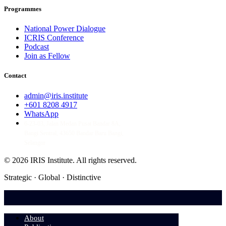
Programmes
National Power Dialogue
ICRIS Conference
Podcast
Join as Fellow
Contact
admin@iris.institute
+601 8208 4917
WhatsApp
6-23-03, Jalan Medan Pusat Bandar 8A,
Bangi Sentral, 43650 Bandar Baru Bangi,
Selangor
© 2026 IRIS Institute.
All rights reserved.
Strategic · Global · Distinctive
About