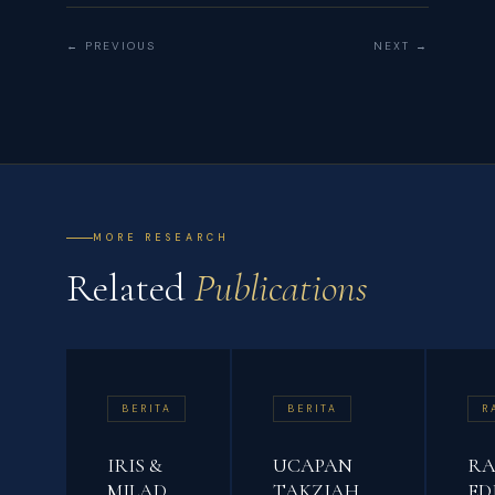
← PREVIOUS
NEXT →
MORE RESEARCH
Related
Publications
BERITA
BERITA
R
IRIS &
UCAPAN
R
MILAD
TAKZIAH
EDI