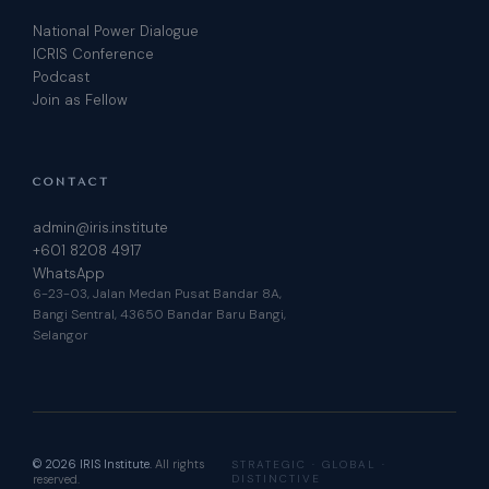
National Power Dialogue
ICRIS Conference
Podcast
Join as Fellow
CONTACT
admin@iris.institute
+601 8208 4917
WhatsApp
6-23-03, Jalan Medan Pusat Bandar 8A,
Bangi Sentral, 43650 Bandar Baru Bangi,
Selangor
© 2026 IRIS Institute.
All rights
STRATEGIC · GLOBAL ·
reserved.
DISTINCTIVE