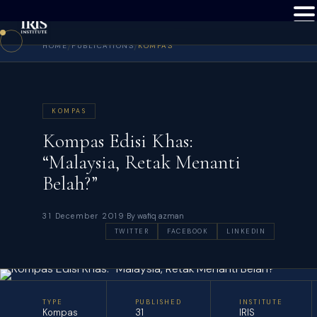
/
/
HOME
PUBLICATIONS
KOMPAS
KOMPAS
Kompas Edisi Khas:
“Malaysia, Retak Menanti
Belah?”
·
31 December 2019
By wafiq azman
TWITTER
FACEBOOK
LINKEDIN
TYPE
PUBLISHED
INSTITUTE
Kompas
31
IRIS