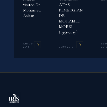
visited Dr
ATAS
Mohamed
PEMERGIAN
Aslam
DR
MOHAMED
MORSI
(1951-2019)
August
Sep
2016
June 2019
201