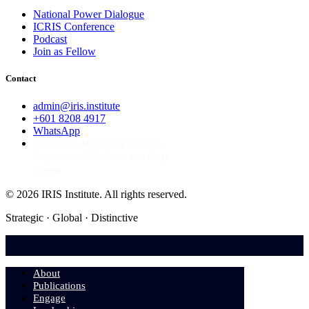
National Power Dialogue
ICRIS Conference
Podcast
Join as Fellow
Contact
admin@iris.institute
+601 8208 4917
WhatsApp
6-23-03, Jalan Medan Pusat Bandar 8A,
Bangi Sentral, 43650 Bandar Baru Bangi,
Selangor
© 2026 IRIS Institute.
All rights reserved.
Strategic · Global · Distinctive
About
Publications
Engage